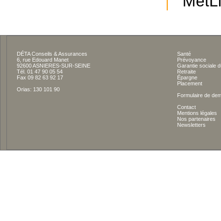
MetLi
DÉTA Conseils & Assurances
Santé
6, rue Edouard Manet
Prévoyance
92600 ASNIERES-SUR-SEINE
Garantie sociale d
Tél. 01 47 90 05 54
Retraite
Fax 09 82 63 92 17
Épargne
Placement
Orias: 130 101 90
Formulaire de dem
Contact
Mentions légales
Nos partenaires
Newsletters