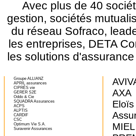
Avec plus de 40 socié
gestion, sociétés mutuali
du réseau Sofraco, leade
les entreprises, DETA Co
les solutions d'assurance
Groupe ALLIANZ
AVIV
APRIL assurances
CIPRÉS vie
AXA
GERER S2E
Oddo & Cie
Eloïs
SQUADRA Assurances
ACPS
ALPTIS
Assu
CARDIF
CSC
MIEL
Optimum Vie S.A.
Suravenir Assurances