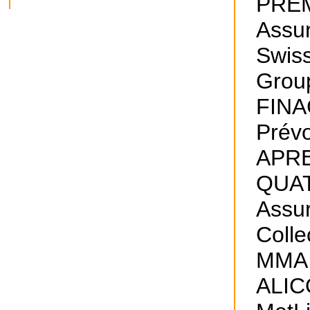
PRE
Assu
Swiss
Grou
FIN
Prév
APRE
QUA
Assu
Colle
MMA
ALIC